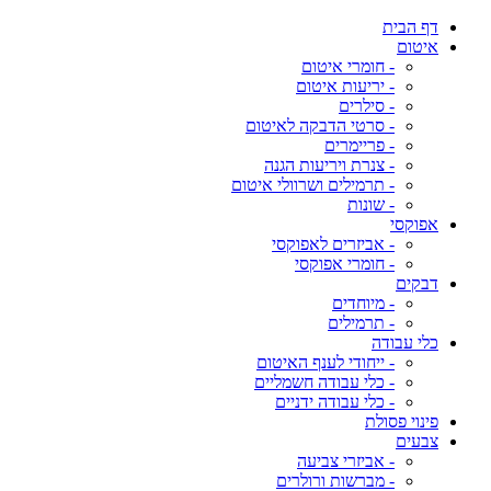
דף הבית
איטום
- חומרי איטום
- יריעות איטום
- סילרים
- סרטי הדבקה לאיטום
- פריימרים
- צנרת ויריעות הגנה
- תרמילים ושרוולי איטום
- שונות
אפוקסי
- אביזרים לאפוקסי
- חומרי אפוקסי
דבקים
- מיוחדים
- תרמילים
כלי עבודה
- ייחודי לענף האיטום
- כלי עבודה חשמליים
- כלי עבודה ידניים
פינוי פסולת
צבעים
- אביזרי צביעה
- מברשות ורולרים