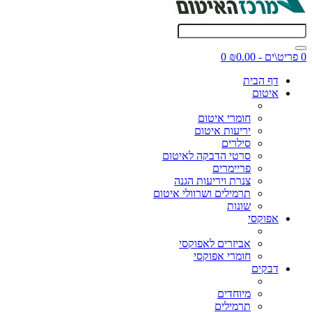
0 פריט\ים - ₪0.00
0
דף הבית
איטום
חומרי איטום
יריעות איטום
סילרים
סרטי הדבקה לאיטום
פריימרים
צנרת ויריעות הגנה
תרמילים ושרוולי איטום
שונות
אפוקסי
אביזרים לאפוקסי
חומרי אפוקסי
דבקים
מיוחדים
תרמילים