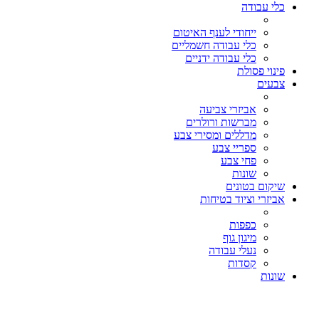
כלי עבודה
ייחודי לענף האיטום
כלי עבודה חשמליים
כלי עבודה ידניים
פינוי פסולת
צבעים
אביזרי צביעה
מברשות ורולרים
מדללים ומסירי צבע
ספריי צבע
פחי צבע
שונות
שיקום בטונים
אביזרי וציוד בטיחות
כפפות
מיגון גוף
נעלי עבודה
קסדות
שונות