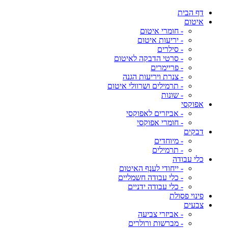
דף הבית
איטום
- חומרי איטום
- יריעות איטום
- סילרים
- סרטי הדבקה לאיטום
- פריימרים
- צנרת ויריעות הגנה
- תרמילים ושרוולי איטום
- שונות
אפוקסי
- אביזרים לאפוקסי
- חומרי אפוקסי
דבקים
- מיוחדים
- תרמילים
כלי עבודה
- ייחודי לענף האיטום
- כלי עבודה חשמליים
- כלי עבודה ידניים
פינוי פסולת
צבעים
- אביזרי צביעה
- מברשות ורולרים