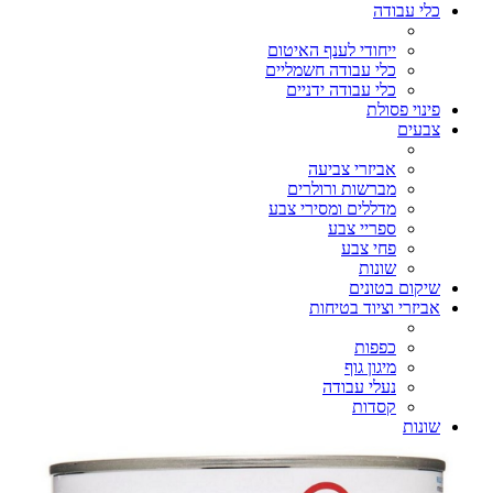
כלי עבודה
ייחודי לענף האיטום
כלי עבודה חשמליים
כלי עבודה ידניים
פינוי פסולת
צבעים
אביזרי צביעה
מברשות ורולרים
מדללים ומסירי צבע
ספריי צבע
פחי צבע
שונות
שיקום בטונים
אביזרי וציוד בטיחות
כפפות
מיגון גוף
נעלי עבודה
קסדות
שונות