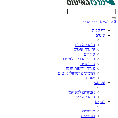
0 פריט\ים - ₪0.00
0
דף הבית
איטום
חומרי איטום
יריעות איטום
סילרים
סרטי הדבקה לאיטום
פריימרים
צנרת ויריעות הגנה
תרמילים ושרוולי איטום
שונות
אפוקסי
אביזרים לאפוקסי
חומרי אפוקסי
דבקים
מיוחדים
תרמילים