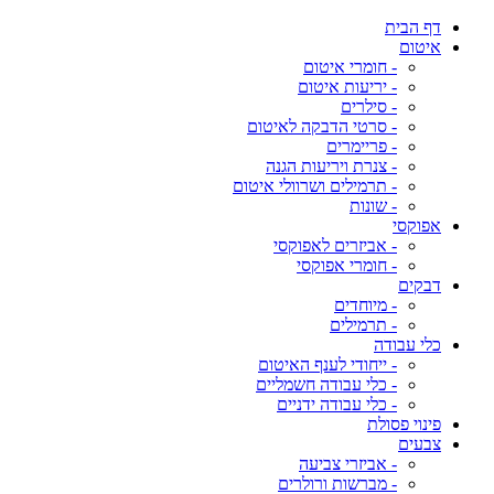
דף הבית
איטום
- חומרי איטום
- יריעות איטום
- סילרים
- סרטי הדבקה לאיטום
- פריימרים
- צנרת ויריעות הגנה
- תרמילים ושרוולי איטום
- שונות
אפוקסי
- אביזרים לאפוקסי
- חומרי אפוקסי
דבקים
- מיוחדים
- תרמילים
כלי עבודה
- ייחודי לענף האיטום
- כלי עבודה חשמליים
- כלי עבודה ידניים
פינוי פסולת
צבעים
- אביזרי צביעה
- מברשות ורולרים