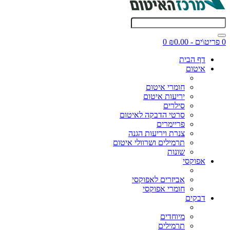
0 פריט\ים - ₪0.00
0
דף הבית
איטום
חומרי איטום
יריעות איטום
סילרים
סרטי הדבקה לאיטום
פריימרים
צנרת ויריעות הגנה
תרמילים ושרוולי איטום
שונות
אפוקסי
אביזרים לאפוקסי
חומרי אפוקסי
דבקים
מיוחדים
תרמילים