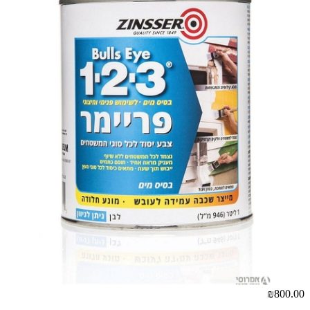
₪800.00