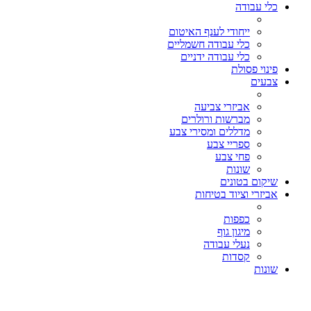
כלי עבודה
ייחודי לענף האיטום
כלי עבודה חשמליים
כלי עבודה ידניים
פינוי פסולת
צבעים
אביזרי צביעה
מברשות ורולרים
מדללים ומסירי צבע
ספריי צבע
פחי צבע
שונות
שיקום בטונים
אביזרי וציוד בטיחות
כפפות
מיגון גוף
נעלי עבודה
קסדות
שונות