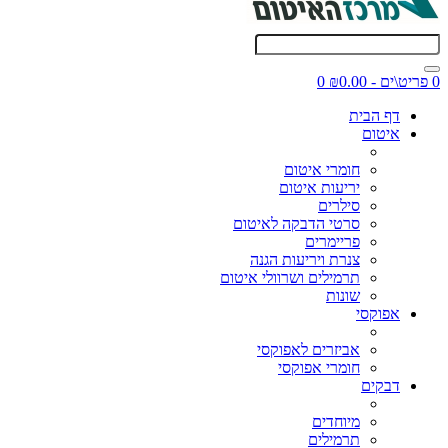
0 פריט\ים - ₪0.00
0
דף הבית
איטום
חומרי איטום
יריעות איטום
סילרים
סרטי הדבקה לאיטום
פריימרים
צנרת ויריעות הגנה
תרמילים ושרוולי איטום
שונות
אפוקסי
אביזרים לאפוקסי
חומרי אפוקסי
דבקים
מיוחדים
תרמילים