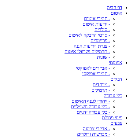
דף הבית
איטום
- חומרי איטום
- יריעות איטום
- סילרים
- סרטי הדבקה לאיטום
- פריימרים
- צנרת ויריעות הגנה
- תרמילים ושרוולי איטום
- שונות
אפוקסי
- אביזרים לאפוקסי
- חומרי אפוקסי
דבקים
- מיוחדים
- תרמילים
כלי עבודה
- ייחודי לענף האיטום
- כלי עבודה חשמליים
- כלי עבודה ידניים
פינוי פסולת
צבעים
- אביזרי צביעה
- מברשות ורולרים