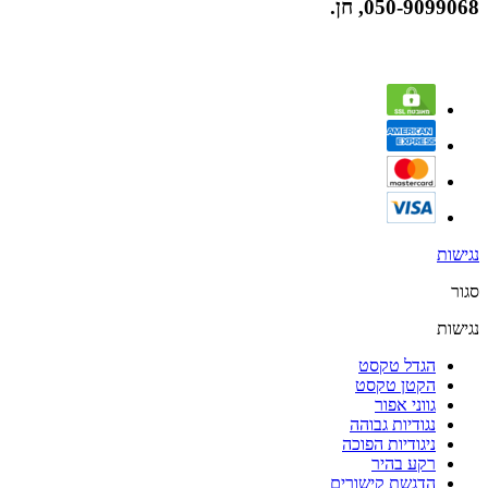
050-9099068, חן.
נגישות
סגור
נגישות
הגדל טקסט
הקטן טקסט
גווני אפור
נגודיות גבוהה
ניגודיות הפוכה
רקע בהיר
הדגשת קישורים