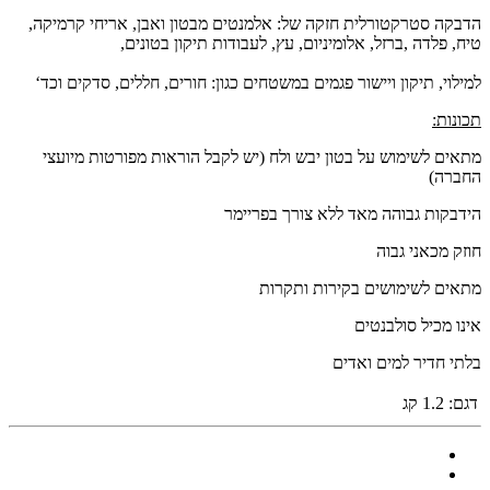
הדבקה סטרקטורלית חזקה של: אלמנטים מבטון ואבן, אריחי קרמיקה,
טיח, פלדה ,ברזל, אלומיניום, עץ, לעבודות תיקון בטונים,
למילוי, תיקון ויישור פגמים במשטחים כגון: חורים, חללים, סדקים וכד‘
תכונות:
מתאים לשימוש על בטון יבש ולח (יש לקבל הוראות מפורטות מיועצי
החברה)
הידבקות גבוהה מאד ללא צורך בפריימר
חוזק מכאני גבוה
מתאים לשימושים בקירות ותקרות
אינו מכיל סולבנטים
בלתי חדיר למים ואדים
דגם:
1.2 קג