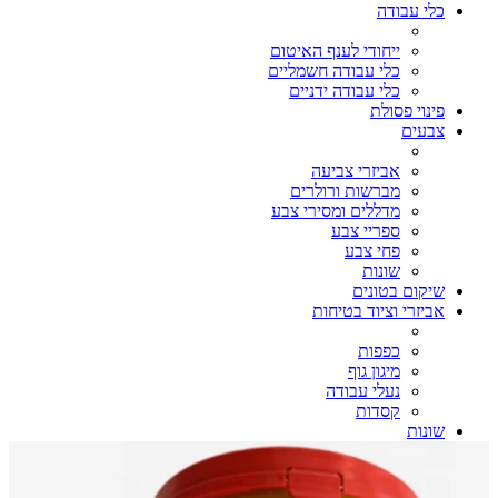
כלי עבודה
ייחודי לענף האיטום
כלי עבודה חשמליים
כלי עבודה ידניים
פינוי פסולת
צבעים
אביזרי צביעה
מברשות ורולרים
מדללים ומסירי צבע
ספריי צבע
פחי צבע
שונות
שיקום בטונים
אביזרי וציוד בטיחות
כפפות
מיגון גוף
נעלי עבודה
קסדות
שונות