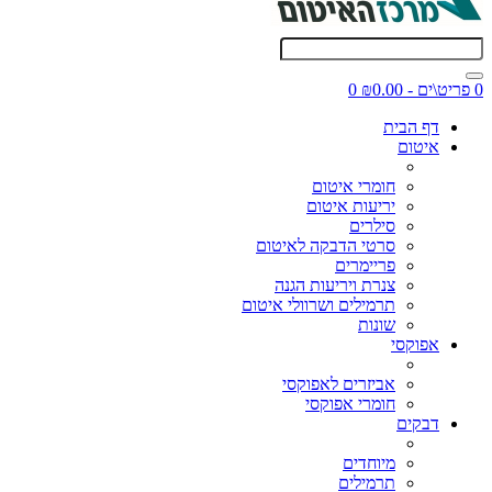
0 פריט\ים - ₪0.00
0
דף הבית
איטום
חומרי איטום
יריעות איטום
סילרים
סרטי הדבקה לאיטום
פריימרים
צנרת ויריעות הגנה
תרמילים ושרוולי איטום
שונות
אפוקסי
אביזרים לאפוקסי
חומרי אפוקסי
דבקים
מיוחדים
תרמילים