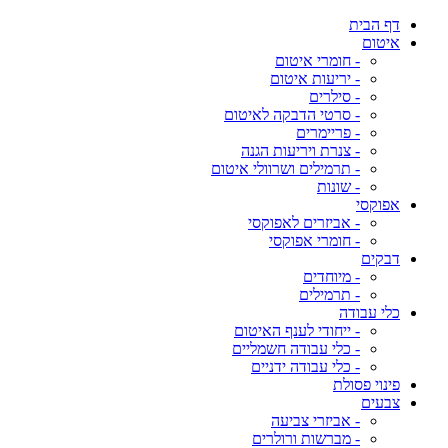
דף הבית
איטום
- חומרי איטום
- יריעות איטום
- סילרים
- סרטי הדבקה לאיטום
- פריימרים
- צנרת ויריעות הגנה
- תרמילים ושרוולי איטום
- שונות
אפוקסי
- אביזרים לאפוקסי
- חומרי אפוקסי
דבקים
- מיוחדים
- תרמילים
כלי עבודה
- ייחודי לענף האיטום
- כלי עבודה חשמליים
- כלי עבודה ידניים
פינוי פסולת
צבעים
- אביזרי צביעה
- מברשות ורולרים