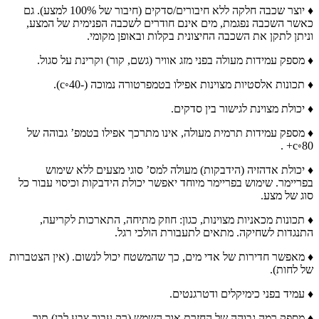
♦ יוצר שכבה חלקה ללא חיבורים/סדקים (חיבור של 100% למצע). גם
כאשר השכבה נפגמת, מים אינם חודרים לשכבה הפנימית של המצע,
וניתן לתקן את השכבה החיצונית בקלות ובאופן מקומי.
♦ מספק עמידות מעולה בפני מזג אוויר (גשם, קור) וקרינת על סגול.
♦ תכונות אלסטיות מצוינות אפילו בטמפרטורה נמוכה (-40◦c).
♦ יכולת מצוינת לגישור בין סדקים.
♦ מספק עמידות תרמית מעולה, אינו מתרכך אפילו בטמפ’ גבוהה של
80◦c+ .
♦ יכולת אדהזיה (הידבקות) מעולה למס’ סוגי מצעים ללא שימוש
בפריימר. שימוש בפריימר מיוחד יאפשר יכולת הידבקות וכיסוי עבור כל
סוג של מצע.
♦ תכונות מכאניות מצוינות, כגון: חוזק מתיחה, התארכות לקריעה,
התנגדות לשחיקה. מתאים לתעבורת הולכי רגל.
♦ מאפשר חדירות של אדי מים, כך שהמשטח יכול לנשום. (אין הצטברות
של לחות).
♦ עמיד בפני כימיקלים ודטרגנטים.
♦ מספק רמה גבוהה של החזרת אור השמש (רק עבור צבע לבן) תוך