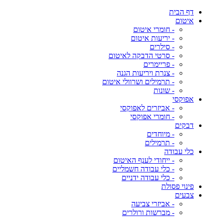
דף הבית
איטום
- חומרי איטום
- יריעות איטום
- סילרים
- סרטי הדבקה לאיטום
- פריימרים
- צנרת ויריעות הגנה
- תרמילים ושרוולי איטום
- שונות
אפוקסי
- אביזרים לאפוקסי
- חומרי אפוקסי
דבקים
- מיוחדים
- תרמילים
כלי עבודה
- ייחודי לענף האיטום
- כלי עבודה חשמליים
- כלי עבודה ידניים
פינוי פסולת
צבעים
- אביזרי צביעה
- מברשות ורולרים