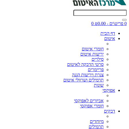
0 פריט\ים - ₪0.00
0
דף הבית
איטום
חומרי איטום
יריעות איטום
סילרים
סרטי הדבקה לאיטום
פריימרים
צנרת ויריעות הגנה
תרמילים ושרוולי איטום
שונות
אפוקסי
אביזרים לאפוקסי
חומרי אפוקסי
דבקים
מיוחדים
תרמילים