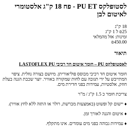
לסטופלקס PU ET - פח 18 ק"ג אלסטומרי
לאיטום לבן
18 ק"ג
₪25 ל 1 ק"ג
זמינות: אזל מהמלאי
₪450.00
תיאור
לאסטופלקס PU – חומר איטום חד רכיבי LASTOFLEX PU
חומר איטום חד רכיבי מבוסס פוליאוריתן. מיושם בצורה נוזלית. ציפוי
המתייבש על ידי תגובה עם לחות שמקורה באוויר. יוצר שכבת הגנה בעלת
חוזק, אלסטיות, עמידות בפני חדירת מים.
צריכת חומר כ 1.5 ק”ג / מ”ר
♦ יישום קל ופשוט (באמצעות מברשת, רולר או התזה ללא לחץ אוויר).
♦ איטום והגנה לאורך זמן.
♦ עמידות גבוהה בפני מים עומדים. אינו מתקלף.