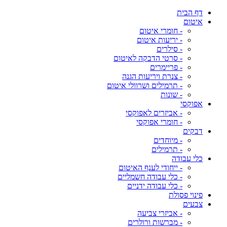
דף הבית
איטום
- חומרי איטום
- יריעות איטום
- סילרים
- סרטי הדבקה לאיטום
- פריימרים
- צנרת ויריעות הגנה
- תרמילים ושרוולי איטום
- שונות
אפוקסי
- אביזרים לאפוקסי
- חומרי אפוקסי
דבקים
- מיוחדים
- תרמילים
כלי עבודה
- ייחודי לענף האיטום
- כלי עבודה חשמליים
- כלי עבודה ידניים
פינוי פסולת
צבעים
- אביזרי צביעה
- מברשות ורולרים