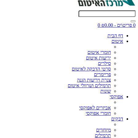
0 פריט\ים - ₪0.00
0
דף הבית
איטום
חומרי איטום
יריעות איטום
סילרים
סרטי הדבקה לאיטום
פריימרים
צנרת ויריעות הגנה
תרמילים ושרוולי איטום
שונות
אפוקסי
אביזרים לאפוקסי
חומרי אפוקסי
דבקים
מיוחדים
תרמילים