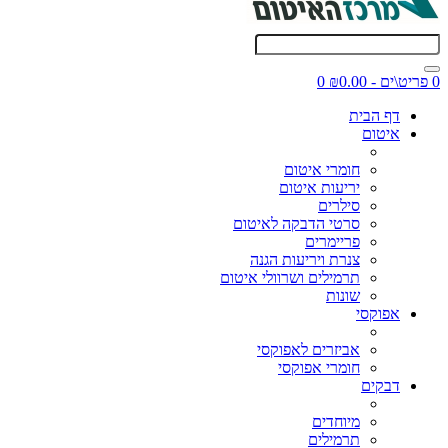
0 פריט\ים - ₪0.00
0
דף הבית
איטום
חומרי איטום
יריעות איטום
סילרים
סרטי הדבקה לאיטום
פריימרים
צנרת ויריעות הגנה
תרמילים ושרוולי איטום
שונות
אפוקסי
אביזרים לאפוקסי
חומרי אפוקסי
דבקים
מיוחדים
תרמילים