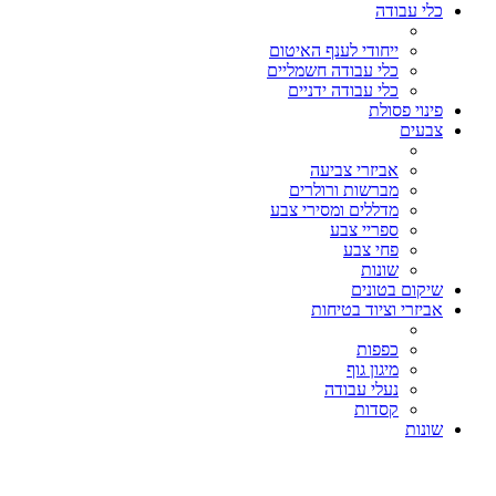
כלי עבודה
ייחודי לענף האיטום
כלי עבודה חשמליים
כלי עבודה ידניים
פינוי פסולת
צבעים
אביזרי צביעה
מברשות ורולרים
מדללים ומסירי צבע
ספריי צבע
פחי צבע
שונות
שיקום בטונים
אביזרי וציוד בטיחות
כפפות
מיגון גוף
נעלי עבודה
קסדות
שונות