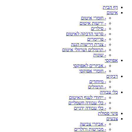
דף הבית
איטום
- חומרי איטום
- יריעות איטום
- סילרים
- סרטי הדבקה לאיטום
- פריימרים
- צנרת ויריעות הגנה
- תרמילים ושרוולי איטום
- שונות
אפוקסי
- אביזרים לאפוקסי
- חומרי אפוקסי
דבקים
- מיוחדים
- תרמילים
כלי עבודה
- ייחודי לענף האיטום
- כלי עבודה חשמליים
- כלי עבודה ידניים
פינוי פסולת
צבעים
- אביזרי צביעה
- מברשות ורולרים