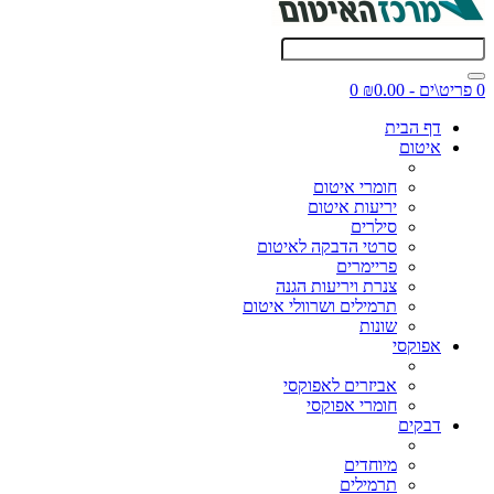
0 פריט\ים - ₪0.00
0
דף הבית
איטום
חומרי איטום
יריעות איטום
סילרים
סרטי הדבקה לאיטום
פריימרים
צנרת ויריעות הגנה
תרמילים ושרוולי איטום
שונות
אפוקסי
אביזרים לאפוקסי
חומרי אפוקסי
דבקים
מיוחדים
תרמילים