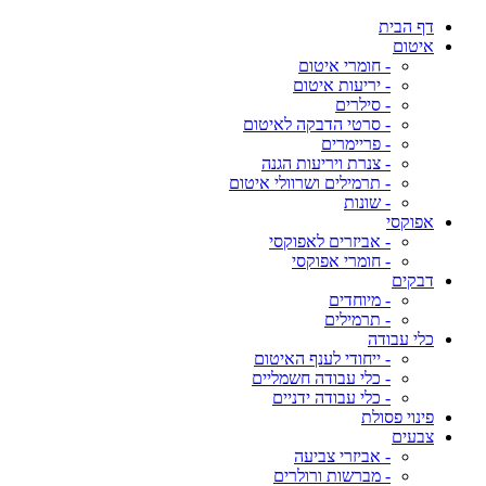
דף הבית
איטום
- חומרי איטום
- יריעות איטום
- סילרים
- סרטי הדבקה לאיטום
- פריימרים
- צנרת ויריעות הגנה
- תרמילים ושרוולי איטום
- שונות
אפוקסי
- אביזרים לאפוקסי
- חומרי אפוקסי
דבקים
- מיוחדים
- תרמילים
כלי עבודה
- ייחודי לענף האיטום
- כלי עבודה חשמליים
- כלי עבודה ידניים
פינוי פסולת
צבעים
- אביזרי צביעה
- מברשות ורולרים